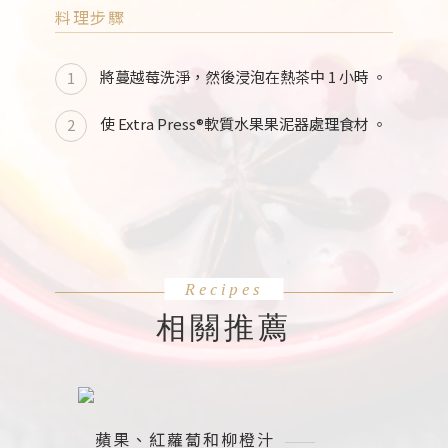
料理步驟
將蔓越莓洗淨，然後浸泡在熱茶中 1 小時 。
使 Extra Press®軟質水果果泥器處理食材 。
相關推薦
蘋果、紅蘿蔔和柳橙汁