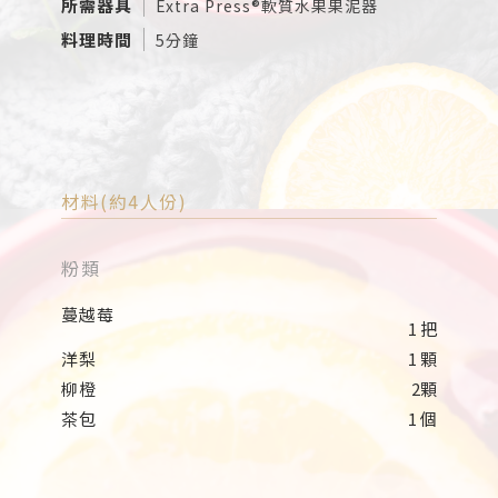
所需器具
Extra Press®軟質水果果泥器
料理時間
5分鐘
材料(約4人份)
粉類
蔓越莓
1 把
洋梨
1 顆
柳橙
2顆
茶包
1 個