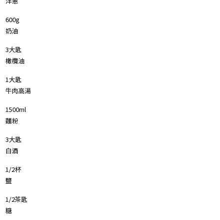
洋蔥
600g
奶油
3大匙
橄欖油
1大匙
牛肉高湯
1500ml
麵粉
3大匙
白酒
1/2杯
鹽
1/2茶匙
糖