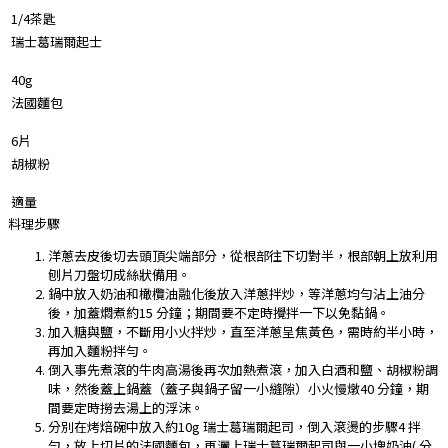
1/4茶匙
瑞士葛瑞爾起士
40g
法國麵包
6片
胡椒粉
適量
料理步驟
洋蔥去皮後切去頭頂尖端部分，從根部往下切對半，根部朝上放利用
刨片刀盤切成絲狀備用。
鍋中放入奶油和橄欖油融化後放入洋蔥拌炒，等洋蔥均勻沾上油分
後，加蓋燜煮約15 分鐘；期間要不定時攪拌一下以免黏鍋。
加入糖與鹽，不斷用小火拌炒，直至洋蔥呈焦黃色，需時約半小時，
再加入麵粉拌勻。
倒入事先煮滾的牛肉高湯後再次加熱煮滾，加入白酒和鹽、胡椒粉調
味，然後蓋上鍋蓋（蓋子與鍋子留一小縫隙）小火慢燉40 分鐘，期
間要定時撈去湯上的浮沫。
分別在烤焙碗中放入約10g 瑞士葛瑞爾起司，倒入滾燙的步驟4 拌
勻，放上切片的法國麵包，再灑上瑞士葛瑞爾起司與一小塊奶油( 分