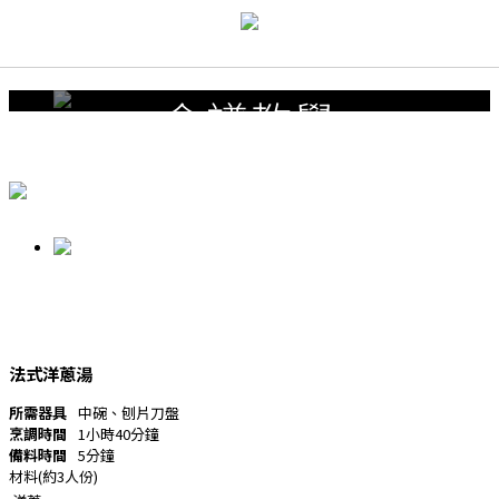
Recipes
食譜教學
法式洋蔥湯
所需器具
中碗、刨片刀盤
烹調時間
1小時40分鐘
備料時間
5分鐘
材料(約3人份)