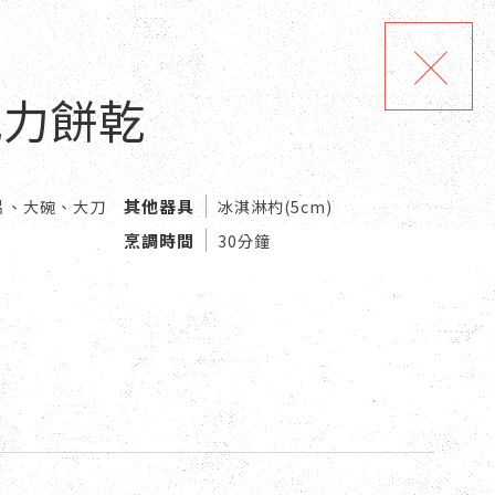
克力餅乾
其他器具
片、大碗、大刀
冰淇淋杓(5cm)
烹調時間
30分鐘