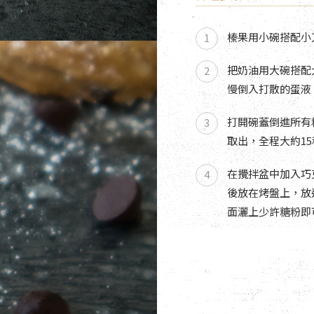
榛果用小碗搭配小
把奶油用大碗搭配
慢倒入打散的蛋液
打開碗蓋倒進所有
取出，全程大約15
在攪拌盆中加入巧
後放在烤盤上，放
面灑上少許糖粉即