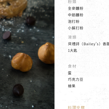
粉類
全麥麵粉
中筋麵粉
泡打粉
小蘇打粉
液類
貝禮詩（Bailey's）
1大匙
食材
蛋
巧克力豆
榛果
料理步驟