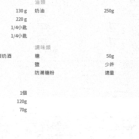
油類
130 g
奶油
250g
220 g
1/4小匙
1/4小匙
調味類
香甜奶酒
糖
50g
鹽
少許
防潮糖粉
適量
1個
120g
70g