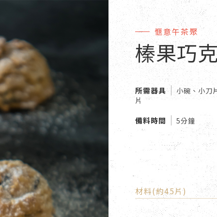
愜意午茶聚
榛果巧
所需器具
小碗、小刀
片
備料時間
5分鐘
材料(約45片)