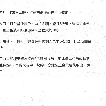
刀片，按5次瞬轉，打成帶顆粒的碎末狀備用。
大刀片打至呈淡黃色，再加入糖、鹽打5秒後，從進料管慢
，直至蛋液和奶油融合，全程大約10秒。
粉類後，一邊打一邊從進料管倒入貝里詩奶酒，打至成團後
秒。
克力豆和榛果碎及步驟3的麵團揉勻，用冰淇淋杓舀成球狀
進預熱170℃的烤箱中，烤約30分鐘至呈金黃色後取出，表
可。