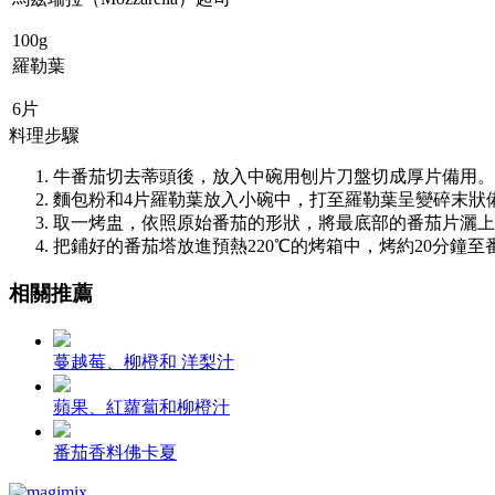
100g
羅勒葉
6片
料理步驟
牛番茄切去蒂頭後，放入中碗用刨片刀盤切成厚片備用。
麵包粉和4片羅勒葉放入小碗中，打至羅勒葉呈變碎末狀
取一烤盅，依照原始番茄的形狀，將最底部的番茄片灑上
把鋪好的番茄塔放進預熱220℃的烤箱中，烤約20分鐘
相關推薦
蔓越莓、柳橙和 洋梨汁
蘋果、紅蘿蔔和柳橙汁
番茄香料佛卡夏