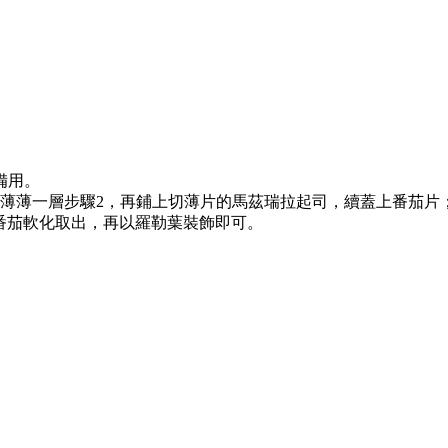
備用。
薄薄一層步驟2，再鋪上切薄片的馬茲瑞拉起司，續蓋上番茄片
至番茄軟化取出，再以羅勒葉裝飾即可。