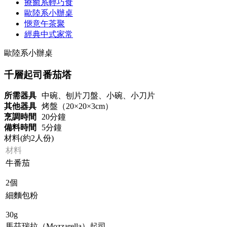
療癒系輕巧食
歐陸系小辦桌
愜意午茶聚
經典中式家常
歐陸系小辦桌
千層起司番茄塔
所需器具
中碗、刨片刀盤、小碗、小刀片
其他器具
烤盤（20×20×3cm）
烹調時間
20分鐘
備料時間
5分鐘
材料(約2人份)
材料
牛番茄
2個
細麵包粉
30g
馬茲瑞拉（Mozzarella）起司