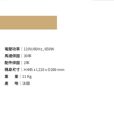
電壓功率
｜110V/60Hz, 650W
馬達保固
｜30年
配件保固
｜2年
機身尺寸
｜H445 x L210 x D260 mm
重 量
｜11 Kg
產 地
｜法國